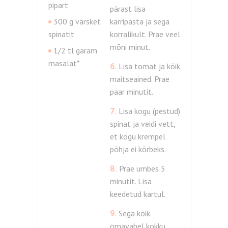
pipart
pärast lisa
300 g värsket
karripasta ja sega
spinatit
korralikult. Prae veel
mõni minut.
1/2 tl garam
masalat*
6.
Lisa tomat ja kõik
maitseained. Prae
paar minutit.
7.
Lisa kogu (pestud)
spinat ja veidi vett,
et kogu krempel
põhja ei kõrbeks.
8.
Prae umbes 5
minutit. Lisa
keedetud kartul.
9.
Sega kõik
omavahel kokku,