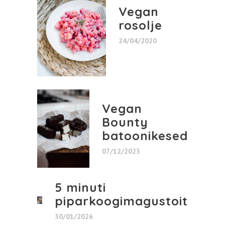
Vegan
rosolje
24/04/2020
Vegan
Bounty
batoonikesed
07/12/2023
5 minuti
piparkoogimagustoit
30/01/2026