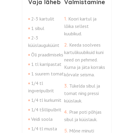
Vaja läheb
Valmistamine
2-3 kartulit
1.
Koori kartul ja
lõika sellest
1 sibul
kuubikud.
2-3
2.
Keeda soolvees
küüslauguküünt
kartulikuubikuid kuni
Õli praadimiseks
need on pehmed.
1 tl karripastat
Kurna ja jäta korraks
1 suurem tomat
kõrvale seisma.
1/4 tl
3.
Tükelda sibul ja
ingveripulbrit
tomat ning pressi
1/4 tl kurkumit
küüslauk.
1/4 tšillipulbrit
4.
Prae poti põhjas
Veidi soola
sibul ja küüslauk.
1/4 tl musta
5.
Mõne minuti