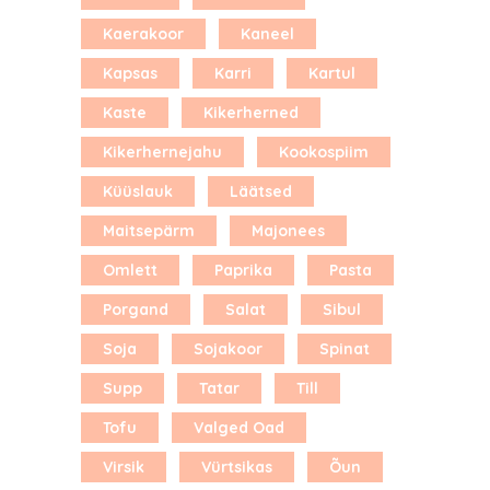
Kaerakoor
Kaneel
Kapsas
Karri
Kartul
Kaste
Kikerherned
Kikerhernejahu
Kookospiim
Küüslauk
Läätsed
Maitsepärm
Majonees
Omlett
Paprika
Pasta
Porgand
Salat
Sibul
Soja
Sojakoor
Spinat
Supp
Tatar
Till
Tofu
Valged Oad
Virsik
Vürtsikas
Õun