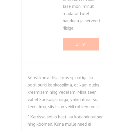
lase mõni minut
madalal tulel
haududa ja serveeri
riisiga.
print
Soovi korral lisa koos spinatiga ka
pool purki kookospiima, et karri oleks
kreemisem ning vedelam. Mina teen
vahel kookospiimaga, vahel ilma. Kui
teen ilma, siis lisan veidi rohkem vett.
* Karrisse sobib hästi ka koriandripulber
ning köömed. Kuna mulle need ei