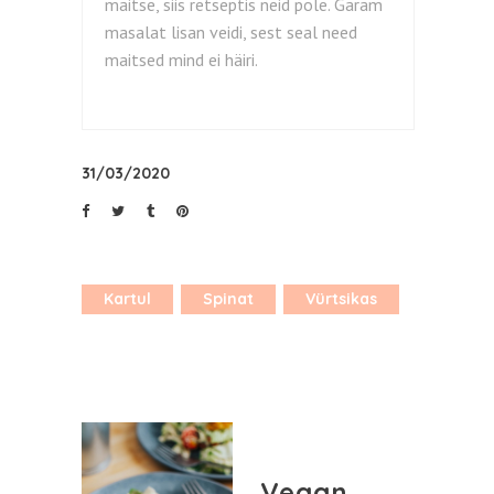
maitse, siis retseptis neid pole. Garam
masalat lisan veidi, sest seal need
maitsed mind ei häiri.
31/03/2020
Kartul
Spinat
Vürtsikas
Vegan