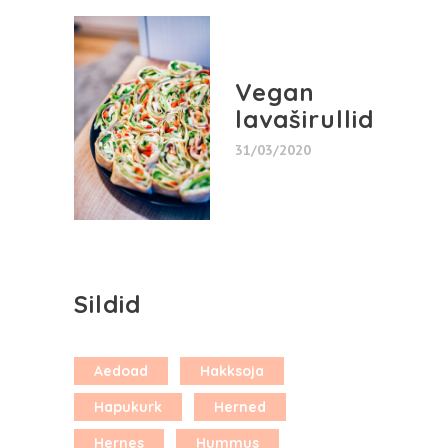
Vegan
lavaširullid
31/03/2020
Sildid
Aedoad
Hakksoja
Hapukurk
Herned
Hernes
Hummus