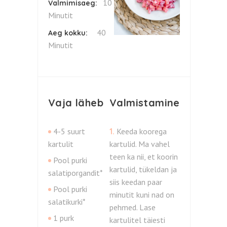
10
Valmimisaeg:
Minutit
40
Aeg kokku:
Minutit
Vaja läheb
Valmistamine
4-5 suurt
1.
Keeda koorega
kartulit
kartulid. Ma vahel
teen ka nii, et koorin
Pool purki
kartulid, tükeldan ja
salatiporgandit*
siis keedan paar
Pool purki
minutit kuni nad on
salatikurki*
pehmed. Lase
1 purk
kartulitel täiesti