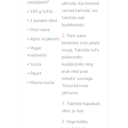
salatipeeti*
jahtuda. Kui keetsid
terved kartulid, siis
100 g tofut
tükelda nad
1 punane sibul
kuubikuteks.
Pool õuna
2.
Pane pann
Alpro sojakoort
keskmise tule peale
Vegan
sooja. Tükelda tofu
majoneesi
pisikesteks
Soola
kuubikuteks ning
prae neid paar
Pipart
minutit soolaga.
Musta soola
Tõsta kõrvale
jahtuma.
3.
Tükelda hapukurk,
sibul ja õun.
4.
Sega kokku