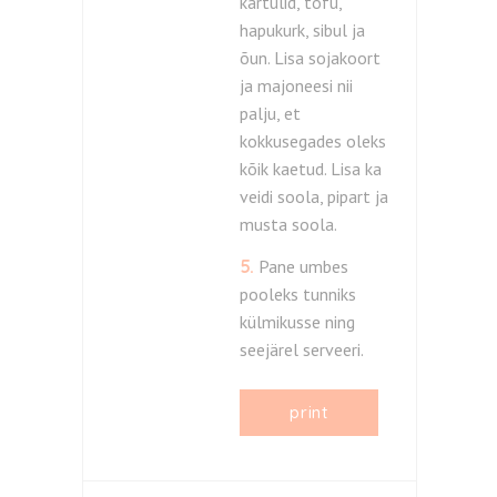
kartulid, tofu,
hapukurk, sibul ja
õun. Lisa sojakoort
ja majoneesi nii
palju, et
kokkusegades oleks
kõik kaetud. Lisa ka
veidi soola, pipart ja
musta soola.
5.
Pane umbes
pooleks tunniks
külmikusse ning
seejärel serveeri.
print